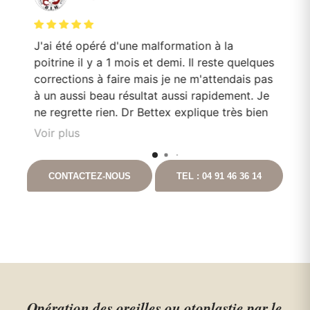
J'ai été opéré d'une malformation à la
Le
poitrine il y a 1 mois et demi. Il reste quelques
mo
corrections à faire mais je ne m'attendais pas
Do
en
à un aussi beau résultat aussi rapidement. Je
pa
e
ne regrette rien. Dr Bettex explique très bien
son rôle dans. la. prise en soin et est très à
Voir plus
l'écoute du patient. Il est toujours disponible
nt
en cas que questionnement. Ayant pour
CONTACTEZ-NOUS
TEL : 04 91 46 36 14
t
projet de continuer les chirurgies correctrices
avec lui suite à un gros amaigrissement, je ne
peux que vous le recommandez. Vous
pouvez aller auprès de lui les yeux fermés.
Opération des oreilles ou otoplastie par le