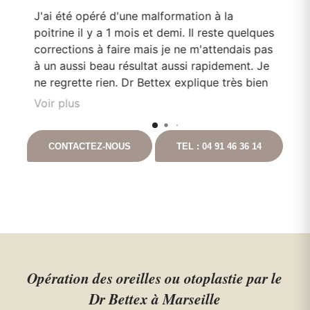
J'ai été opéré d'une malformation à la
Le
poitrine il y a 1 mois et demi. Il reste quelques
mo
corrections à faire mais je ne m'attendais pas
Do
en
à un aussi beau résultat aussi rapidement. Je
pa
e
ne regrette rien. Dr Bettex explique très bien
son rôle dans. la. prise en soin et est très à
Voir plus
l'écoute du patient. Il est toujours disponible
nt
en cas que questionnement. Ayant pour
CONTACTEZ-NOUS
TEL : 04 91 46 36 14
t
projet de continuer les chirurgies correctrices
avec lui suite à un gros amaigrissement, je ne
peux que vous le recommandez. Vous
pouvez aller auprès de lui les yeux fermés.
Opération des oreilles ou otoplastie par le
Dr Bettex à Marseille