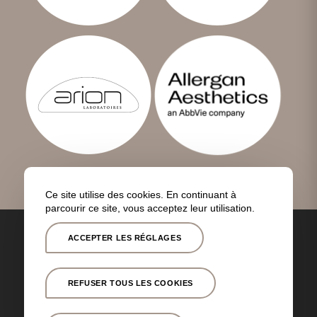
Ce site utilise des cookies. En continuant à
parcourir ce site, vous acceptez leur utilisation.
Toutes nos
Couverture
Politique de
Mentions
interventions
géographique
confidentialité
légales
ACCEPTER LES RÉGLAGES
© Copyright -
Dr Quentin Bettex
- Site réalisé par
Nexxis
REFUSER TOUS LES COOKIES