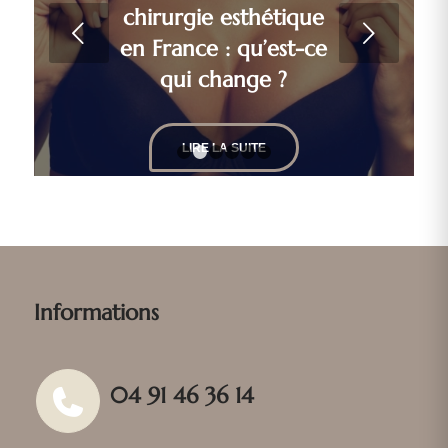
chirurgie esthétique
Suivant
en France : qu’est-ce
qui change ?
LIRE LA SUITE
1
2
3
4
5
6
Informations
04 91 46 36 14