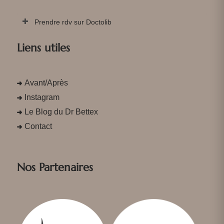
Prendre rdv sur Doctolib
Liens utiles
Avant/Après
Instagram
Le Blog du Dr Bettex
Contact
Nos Partenaires