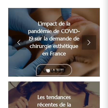
L’impact de la
pandémie de COVID-
19 sur la demande de
Suivant
chirurgie esthétique
en France
LIRE LA SUITE
1
2
3
4
5
6
Les tendances
récentes de la