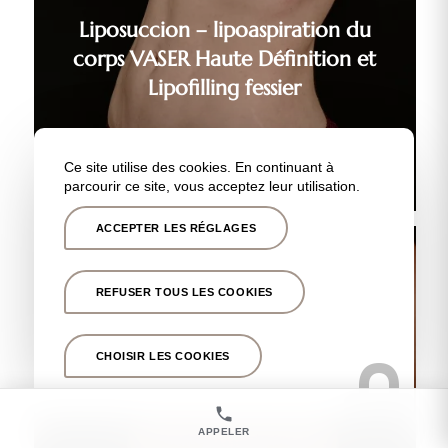
Liposuccion – lipoaspiration du
corps VASER Haute Définition et
Lipofilling fessier
Ce site utilise des cookies. En continuant à
parcourir ce site, vous acceptez leur utilisation.
ACCEPTER LES RÉGLAGES
REFUSER TOUS LES COOKIES
Liposuccion – lipoaspiration du
CHOISIR LES COOKIES
corps VASER Haute Définition chez
l’homme – cas n°1
APPELER