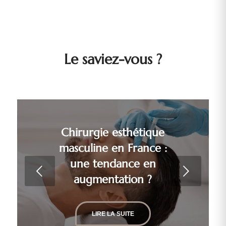
Le saviez-vous ?
Chirurgie esthétique
Les témoignages de
patients : expériences
masculine en France :
une tendance en
personnelles de
Suivant
chirurgie esthétique
augmentation ?
en France.
LIRE LA SUITE