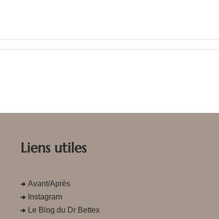
Liens utiles
Avant/Après
Instagram
Le Blog du Dr Bettex