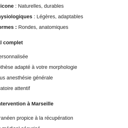
licone
: Naturelles, durables
hysiologiques
: Légères, adaptables
ormes :
Rondes, anatomiques
l complet
ersonnalisée
othèse adapté à votre morphologie
ous anesthésie générale
atoire attentif
ntervention à Marseille
ranéen propice à la récupération