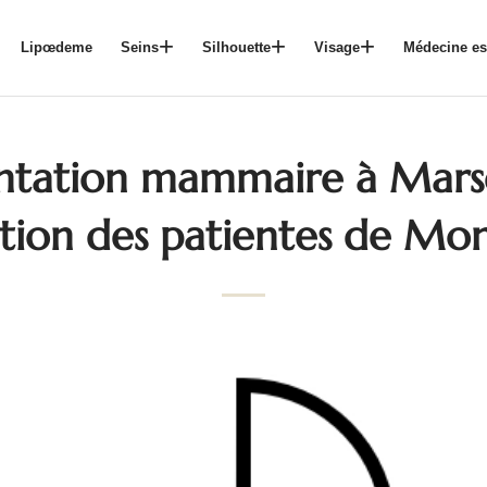
Lipœdeme
Seins
Silhouette
Visage
Médecine es
ation mammaire à Marsei
ution des patientes de Mo