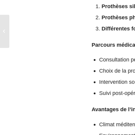
Prothèses si
Prothèses p
Liposuccion VASER à
Différentes f
Marseille : Votre
transformation à deux
pas de M...
Parcours médica
Consultation p
Choix de la pr
Intervention s
Suivi post-opér
Avantages de l’i
Climat méditer