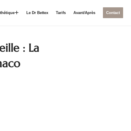
thétique
Le Dr Bettex
Tarifs
Avant/Après
Contact
lle : La
naco