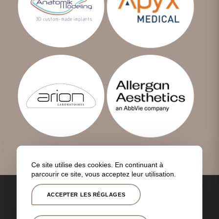
Ce site utilise des cookies. En continuant à
parcourir ce site, vous acceptez leur utilisation.
Toutes nos
Couverture
Politique de
Mentions
interventions
géographique
confidentialité
légales
ACCEPTER LES RÉGLAGES
© Copyright -
Dr Quentin Bettex
- Site réalisé par
Nexxis