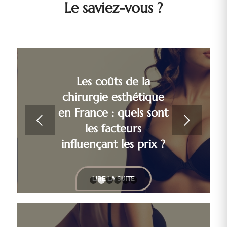
Le saviez-vous ?
Liposuccion VASER à
Les coûts de la
Marseille : l’alternative
chirurgie esthétique
en France : quels sont
idéale pour les
Suivant
les facteurs
Parisiens
influençant les prix ?
LIRE LA SUITE
LIRE LA SUITE
1
2
3
4
5
6