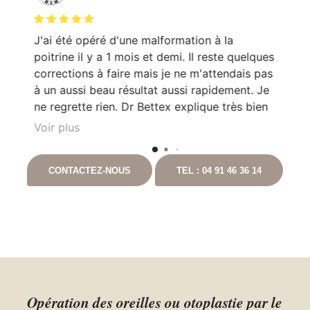
J'ai été opéré d'une malformation à la
Le
poitrine il y a 1 mois et demi. Il reste quelques
mo
corrections à faire mais je ne m'attendais pas
Do
en
à un aussi beau résultat aussi rapidement. Je
pa
e
ne regrette rien. Dr Bettex explique très bien
son rôle dans. la. prise en soin et est très à
Voir plus
l'écoute du patient. Il est toujours disponible
nt
en cas que questionnement. Ayant pour
CONTACTEZ-NOUS
TEL : 04 91 46 36 14
t
projet de continuer les chirurgies correctrices
avec lui suite à un gros amaigrissement, je ne
peux que vous le recommandez. Vous
pouvez aller auprès de lui les yeux fermés.
Opération des oreilles ou otoplastie par le