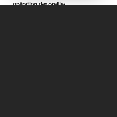
opération des oreilles
Marseille 13001
,
Marseille 13008
,
Marseille 13012
,
Marseille 13005
,
Marseille 13011
,
Marseille 13013
,
Marseille 13006
,
Aix en Provence
,
Aubagne
,
Cassis
,
Tholonet
,
Fuveau
,
Marseille Prado
,
Bandol
,
Bouches
du Rhône
,
Var
,
Gémenos
,
Marseille 13007
,
Lyon
,
Cannes
,
La Clinique Chantecler 13012
,
la Clinique
Phénicia Marseille
,
Paris
Informations
04 91 46 36 14