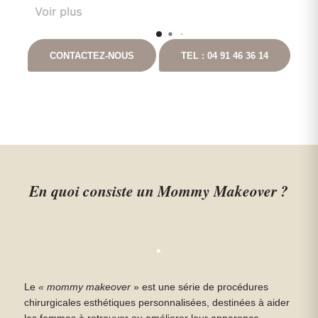
son rôle dans. la. prise en soin et est très à
Voir plus
l'écoute du patient. Il est toujours disponible
nt
en cas que questionnement. Ayant pour
CONTACTEZ-NOUS
TEL : 04 91 46 36 14
t
projet de continuer les chirurgies correctrices
avec lui suite à un gros amaigrissement, je ne
peux que vous le recommandez. Vous
pouvez aller auprès de lui les yeux fermés.
En quoi consiste un Mommy Makeover ?
Le
« mommy makeover
» est une série de procédures
chirurgicales esthétiques personnalisées, destinées à aider