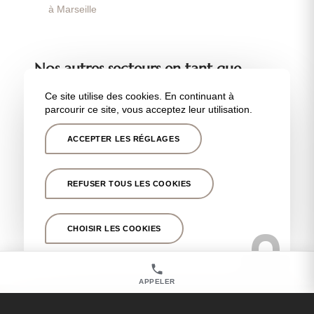
à Marseille
Nos autres secteurs en tant que
Chirurgie esthétique après grossesse
Ce site utilise des cookies. En continuant à
parcourir ce site, vous acceptez leur utilisation.
Marseille 13001
,
Marseille 13008
,
Marseille 13012
,
Marseille 13005
,
Marseille 13011
,
Marseille 13013
,
ACCEPTER LES RÉGLAGES
Marseille 13006
,
Aix en Provence
,
Aubagne
,
Cassis
,
Tholonet
,
Fuveau
,
Marseille Prado
,
Bandol
,
Bouches
du Rhône
,
Var
,
Gémenos
,
Marseille 13007
,
Lyon
,
REFUSER TOUS LES COOKIES
Cannes
,
La Clinique Chantecler 13012
,
la Clinique
Phénicia Marseille
,
Paris
CHOISIR LES COOKIES
APPELER