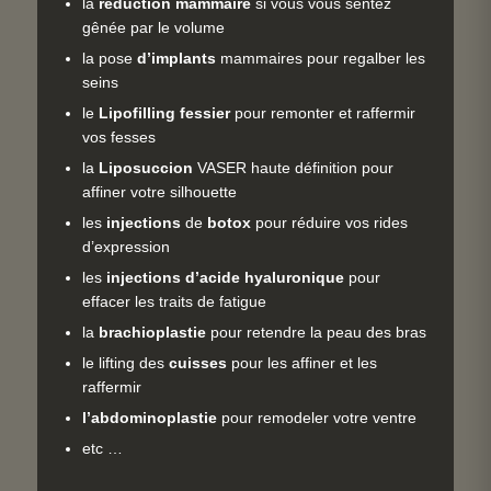
la
réduction mammaire
si vous vous sentez
gênée par le volume
la pose
d’implants
mammaires pour regalber les
seins
le
Lipofilling
fessier
pour remonter et raffermir
vos fesses
la
Liposuccion
VASER haute définition pour
affiner votre silhouette
les
injections
de
botox
pour réduire vos rides
d’expression
les
injections
d’acide
hyaluronique
pour
effacer les traits de fatigue
la
brachioplastie
pour retendre la peau des bras
le lifting des
cuisses
pour les affiner et les
raffermir
l’abdominoplastie
pour remodeler votre ventre
etc …