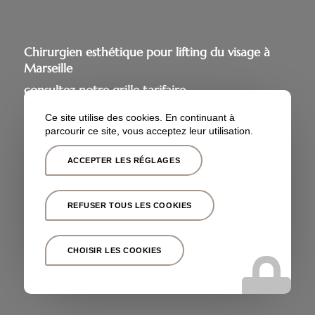
Chirurgien esthétique pour lifting du visage à
Marseille
consultez notre grille tarifaire
ou téléphonez-nous dès maintenant pour en
Ce site utilise des cookies. En continuant à
savoir +
parcourir ce site, vous acceptez leur utilisation.
ACCEPTER LES RÉGLAGES
CONTACTEZ-NOUS
TEL : 04 91 46 36 14
REFUSER TOUS LES COOKIES
CONSULTEZ NOS TARIFS
CHOISIR LES COOKIES