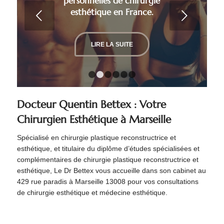
personnelles de chirurgie
esthétique en France.
Suivant
LIRE LA SUITE
1
2
3
4
5
6
Docteur Quentin Bettex : Votre
Chirurgien Esthétique à Marseille
Spécialisé en chirurgie plastique reconstructrice et
esthétique, et titulaire du diplôme d’études spécialisées et
complémentaires de chirurgie plastique reconstructrice et
esthétique, Le Dr Bettex vous accueille dans son cabinet au
429 rue paradis à Marseille 13008 pour vos consultations
de chirurgie esthétique et médecine esthétique.