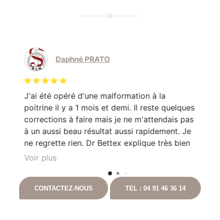
Daphné PRATO
J'ai été opéré d'une malformation à la
Le
poitrine il y a 1 mois et demi. Il reste quelques
mo
corrections à faire mais je ne m'attendais pas
Do
en
à un aussi beau résultat aussi rapidement. Je
pa
e
ne regrette rien. Dr Bettex explique très bien
son rôle dans. la. prise en soin et est très à
Voir plus
l'écoute du patient. Il est toujours disponible
nt
en cas que questionnement. Ayant pour
CONTACTEZ-NOUS
TEL : 04 91 46 36 14
t
projet de continuer les chirurgies correctrices
avec lui suite à un gros amaigrissement, je ne
peux que vous le recommandez. Vous