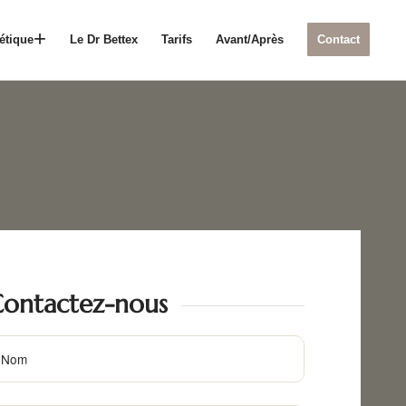
étique
Le Dr Bettex
Tarifs
Avant/Après
Contact
ontactez-nous