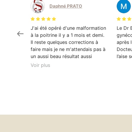
Daphné PRATO
J'ai été opéré d'une malformation
Le Dr 
à la poitrine il y a 1 mois et demi.
gynéco
Il reste quelques corrections à
après l
faire mais je ne m'attendais pas à
Docteu
un aussi beau résultat aussi
l’aise 
rapidement. Je ne regrette rien.
Voir plus
Dr Bettex explique très bien son
rôle dans. la. prise en soin et est
très à l'écoute du patient. Il est
toujours disponible en cas que
questionnement. Ayant pour
projet de continuer les chirurgies
correctrices avec lui suite à un
gros amaigrissement, je ne peux
que vous le recommandez. Vous