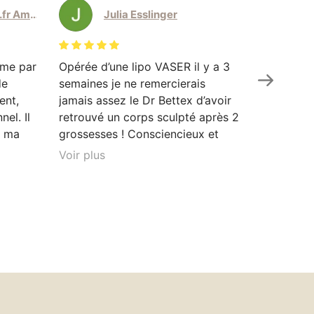
elodie.amodeo@sfr.fr Amodeo
Julia Esslinger
eme par
Opérée d’une lipo VASER il y a 3
Le docteu
de
semaines je ne remercierais
personnel
ent,
jamais assez le Dr Bettex d’avoir
injections
el. Il
retrouvé un corps sculpté après 2
doux, il m
t ma
grossesses ! Consciencieux et
encore mi
as à
perfectionniste je vous
auquel je
Voir plus
Voir plus
ment
recommande de passer par lui les
douleur e
les.
yeux fermés, peu importe la
beau et ç
ue j’ai
chirurgie voulu. Merci pour votre
n’hésitera
sont
travail je retrouve enfin une
j’avais d
vement
estime et une confiance en moi.
conseil a