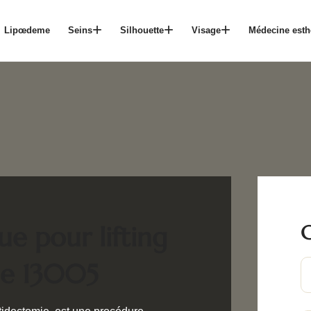
Lipœdeme
Seins
Silhouette
Visage
Médecine esth
C
ue pour lifting
lle 13005