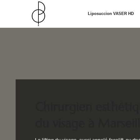
Liposuccion VASER HD
Chirurgien esthétiq
du visage à Marsei