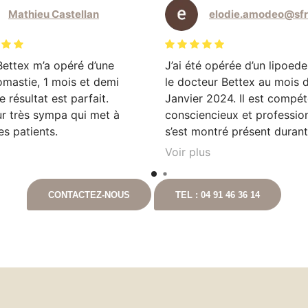
Mathieu Castellan
Bettex m’a opéré d’une
J’ai été opérée d’un lipoed
mastie, 1 mois et demi
le docteur Bettex au mois 
e résultat est parfait.
Janvier 2024. Il est compét
r très sympa qui met à
consciencieux et professionn
ses patients.
s’est montré présent duran
convalescence n’hésitant p
Voir plus
me téléphoner personnelle
pour prendre de mes nouvel
CONTACTEZ-NOUS
TEL : 04 91 46 36 14
Cela ne fait que deux mois q
été opérée et les résultats 
déjà là. Je recommande vi
ce chirurgien.