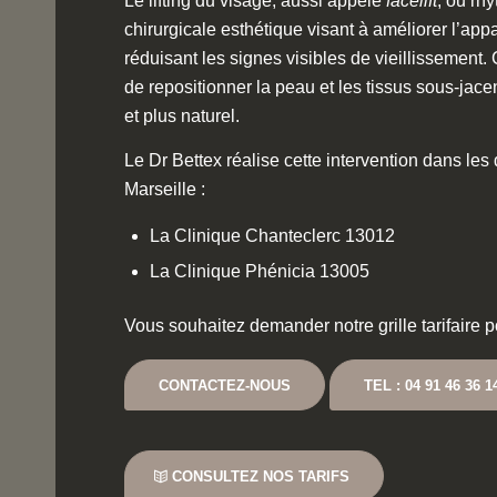
Le lifting du visage, aussi appelé
facelift
, ou rh
chirurgicale esthétique visant à améliorer l’ap
réduisant les signes visibles de vieillissement.
de repositionner la peau et les tissus sous-jace
et plus naturel.
Le Dr Bettex réalise cette intervention dans les
Marseille :
La Clinique Chanteclerc 13012
La Clinique Phénicia 13005
Vous souhaitez demander notre grille tarifaire p
CONTACTEZ-NOUS
TEL : 04 91 46 36 1
CONSULTEZ NOS TARIFS