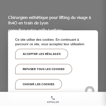
Chirurgien esthétique pour lifting du visage à
1h40 en train de Lyon
consultez notre grille tarifaire
ou téléphonez-nous dès maintenant pour en
Ce site utilise des cookies. En continuant à
savoir +
parcourir ce site, vous acceptez leur utilisation.
ACCEPTER LES RÉGLAGES
CONTACTEZ-NOUS
TEL : 04 91 46 36 14
REFUSER TOUS LES COOKIES
CONSULTEZ NOS TARIFS
CHOISIR LES COOKIES
APPELER