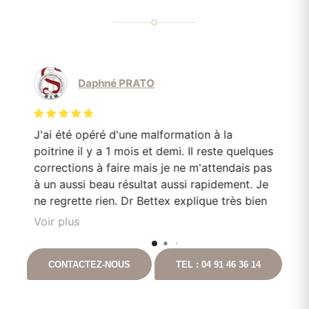
Daphné PRATO
J'ai été opéré d'une malformation à la
Le
poitrine il y a 1 mois et demi. Il reste quelques
mo
corrections à faire mais je ne m'attendais pas
Do
en
à un aussi beau résultat aussi rapidement. Je
pa
e
ne regrette rien. Dr Bettex explique très bien
son rôle dans. la. prise en soin et est très à
Voir plus
l'écoute du patient. Il est toujours disponible
nt
en cas que questionnement. Ayant pour
CONTACTEZ-NOUS
TEL : 04 91 46 36 14
t
projet de continuer les chirurgies correctrices
avec lui suite à un gros amaigrissement, je ne
peux que vous le recommandez. Vous