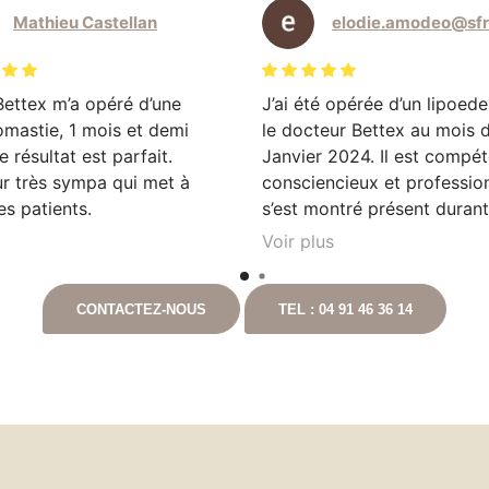
Mathieu Castellan
Bettex m’a opéré d’une
J’ai été opérée d’un lipoed
mastie, 1 mois et demi
le docteur Bettex au mois 
e résultat est parfait.
Janvier 2024. Il est compét
r très sympa qui met à
consciencieux et professionn
ses patients.
s’est montré présent duran
convalescence n’hésitant p
Voir plus
me téléphoner personnelle
pour prendre de mes nouvel
CONTACTEZ-NOUS
TEL : 04 91 46 36 14
Cela ne fait que deux mois q
été opérée et les résultats 
déjà là. Je recommande vi
ce chirurgien.