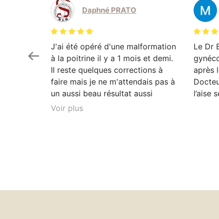
Daphné PRATO
J'ai été opéré d'une malformation
Le Dr 
à la poitrine il y a 1 mois et demi.
gynéco
Il reste quelques corrections à
après l
faire mais je ne m'attendais pas à
Docteu
un aussi beau résultat aussi
l’aise 
rapidement. Je ne regrette rien.
Voir plus
Dr Bettex explique très bien son
rôle dans. la. prise en soin et est
très à l'écoute du patient. Il est
toujours disponible en cas que
questionnement. Ayant pour
projet de continuer les chirurgies
correctrices avec lui suite à un
gros amaigrissement, je ne peux
que vous le recommandez. Vous