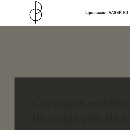
Liposuccion VASER HD
Chirurgien esthétiq
du visage près de M