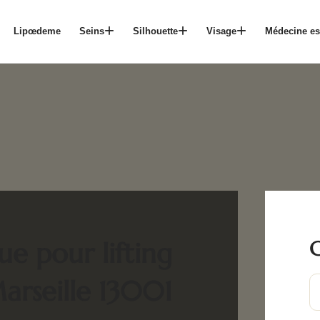
Lipœdeme
Seins
Silhouette
Visage
Médecine es
C
ue pour lifting
arseille 13001