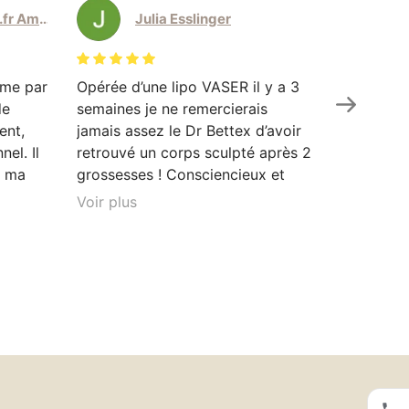
elodie.amodeo@sfr.fr Amodeo
Julia Esslinger
eme par
Opérée d’une lipo VASER il y a 3
Le docteu
de
semaines je ne remercierais
personnel
ent,
jamais assez le Dr Bettex d’avoir
injections
el. Il
retrouvé un corps sculpté après 2
doux, il m
t ma
grossesses ! Consciencieux et
encore mi
as à
perfectionniste je vous
auquel je
Voir plus
Voir plus
ment
recommande de passer par lui les
douleur e
les.
yeux fermés, peu importe la
beau et ç
ue j’ai
chirurgie voulu. Merci pour votre
n’hésitera
sont
travail je retrouve enfin une
j’avais d
vement
estime et une confiance en moi.
conseil a