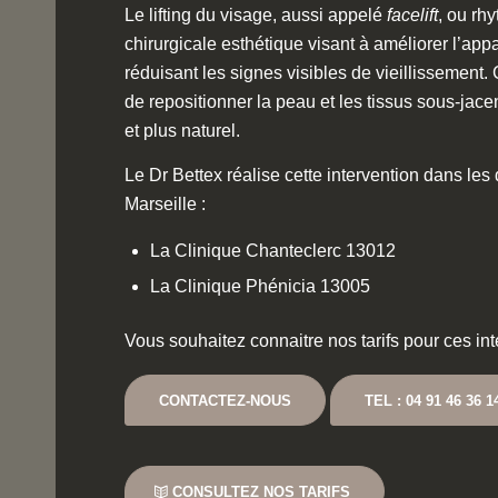
Le lifting du visage, aussi appelé
facelift
, ou rh
chirurgicale esthétique visant à améliorer l’ap
réduisant les signes visibles de vieillissement.
de repositionner la peau et les tissus sous-jace
et plus naturel.
Le Dr Bettex réalise cette intervention dans les
Marseille :
La Clinique Chanteclerc 13012
La Clinique Phénicia 13005
Vous souhaitez connaitre nos tarifs pour ces in
CONTACTEZ-NOUS
TEL : 04 91 46 36 1
CONSULTEZ NOS TARIFS