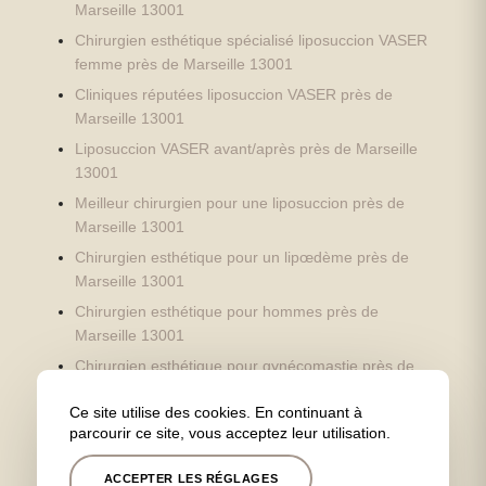
Marseille 13001
Chirurgien esthétique spécialisé liposuccion VASER
femme près de Marseille 13001
Cliniques réputées liposuccion VASER près de
Marseille 13001
Liposuccion VASER avant/après près de Marseille
13001
Meilleur chirurgien pour une liposuccion près de
Marseille 13001
Chirurgien esthétique pour un lipœdème près de
Marseille 13001
Chirurgien esthétique pour hommes près de
Marseille 13001
Chirurgien esthétique pour gynécomastie près de
Marseille 13001
Ce site utilise des cookies. En continuant à
Chirurgien esthétique pour pectus excavatum près
parcourir ce site, vous acceptez leur utilisation.
de Marseille 13001
Chirurgien esthétique spécialisé liposuccion VASER
ACCEPTER LES RÉGLAGES