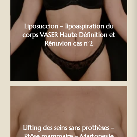
Liposuccion – lipoaspiration du
corps VASER Haute Définition et
Rénuvion cas n°2
Lifting des seins sans prothèses –
Ptôse mammaire – Mastopexie