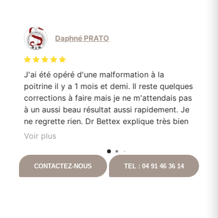
Daphné PRATO
J'ai été opéré d'une malformation à la
Le
poitrine il y a 1 mois et demi. Il reste quelques
mo
corrections à faire mais je ne m'attendais pas
Do
en
à un aussi beau résultat aussi rapidement. Je
pa
e
ne regrette rien. Dr Bettex explique très bien
son rôle dans. la. prise en soin et est très à
Voir plus
l'écoute du patient. Il est toujours disponible
nt
en cas que questionnement. Ayant pour
CONTACTEZ-NOUS
TEL : 04 91 46 36 14
t
projet de continuer les chirurgies correctrices
avec lui suite à un gros amaigrissement, je ne
peux que vous le recommandez. Vous
pouvez aller auprès de lui les yeux fermés.