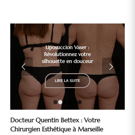
Liposuccion Vaser :
Révolutionnez votre
silhouette en douceur
Suivant
LIRE LA SUITE
1
2
3
4
5
6
Docteur Quentin Bettex : Votre
Chirurgien Esthétique à Marseille