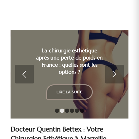
La chirurgie esthétique
après une perte de poids en
France : quelles sont les
options ?
Suivant
LIRE LA SUITE
1
2
3
4
5
6
Docteur Quentin Bettex : Votre
Chirurgien Esthétique à Marseille