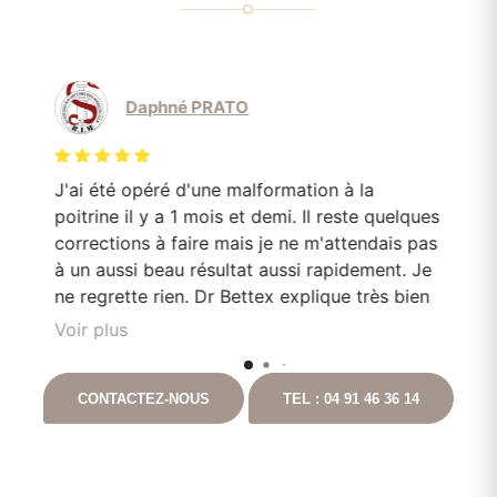
Daphné PRATO
J'ai été opéré d'une malformation à la
Le
poitrine il y a 1 mois et demi. Il reste quelques
mo
corrections à faire mais je ne m'attendais pas
Do
en
à un aussi beau résultat aussi rapidement. Je
pa
e
ne regrette rien. Dr Bettex explique très bien
son rôle dans. la. prise en soin et est très à
Voir plus
l'écoute du patient. Il est toujours disponible
nt
en cas que questionnement. Ayant pour
CONTACTEZ-NOUS
TEL : 04 91 46 36 14
t
projet de continuer les chirurgies correctrices
avec lui suite à un gros amaigrissement, je ne
peux que vous le recommandez. Vous
pouvez aller auprès de lui les yeux fermés.