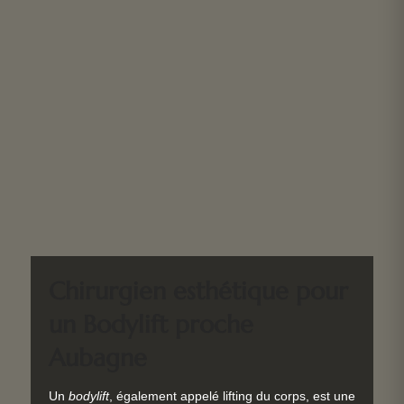
Chirurgien esthétique pour
un Bodylift proche
Aubagne
Un
bodylift
, également appelé lifting du corps, est une