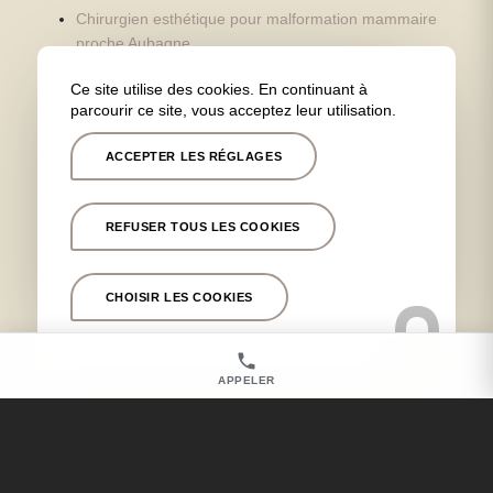
Chirurgien esthétique pour malformation mammaire
proche Aubagne
Chirurgien esthétique pour augmentation
Ce site utilise des cookies. En continuant à
mammaire proche Aubagne
parcourir ce site, vous acceptez leur utilisation.
Chirurgien esthétique pour une opération des
oreilles proche Aubagne
ACCEPTER LES RÉGLAGES
Chirurgien esthétique pour lifting du visage proche
Aubagne
REFUSER TOUS LES COOKIES
Chirurgien esthétique pour injections d’acide
hyaluronique proche Aubagne
Chirurgien dermatologue pour cicatrice et lésions
CHOISIR LES COOKIES
cutanées proche Aubagne
Chirurgien esthétique pour blépharoplastie proche
Aubagne
APPELER
Chirurgien esthétique pour opération des paupières
proche Aubagne