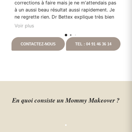
corrections à faire mais je ne m'attendais pas
Do
en
à un aussi beau résultat aussi rapidement. Je
pa
e
ne regrette rien. Dr Bettex explique très bien
son rôle dans. la. prise en soin et est très à
Voir plus
l'écoute du patient. Il est toujours disponible
nt
en cas que questionnement. Ayant pour
CONTACTEZ-NOUS
TEL : 04 91 46 36 14
t
projet de continuer les chirurgies correctrices
avec lui suite à un gros amaigrissement, je ne
peux que vous le recommandez. Vous
pouvez aller auprès de lui les yeux fermés.
En quoi consiste un Mommy Makeover ?