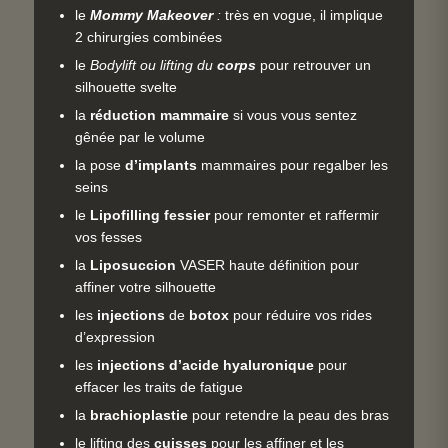
le
Mommy Makeover
:
très en vogue, il implique
2 chirurgies combinées
le
Bodylift ou lifting du
corps
pour retrouver un
silhouette svelte
la
réduction mammaire
si vous vous sentez
gênée par le volume
la pose
d’implants
mammaires pour regalber les
seins
le
Lipofilling
fessier
pour remonter et raffermir
vos fesses
la
Liposuccion
VASER haute définition pour
affiner votre silhouette
les
injections
de
botox
pour réduire vos rides
d’expression
les
injections
d’acide
hyaluronique
pour
effacer les traits de fatigue
la
brachioplastie
pour retendre la peau des bras
le lifting des
cuisses
pour les affiner et les