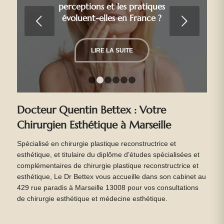
perceptions et les pratiques
évoluent-elles en France ?
Suivant
LIRE LA SUITE
1
2
3
4
5
6
Docteur Quentin Bettex : Votre
Chirurgien Esthétique à Marseille
Spécialisé en chirurgie plastique reconstructrice et
esthétique, et titulaire du diplôme d’études spécialisées et
complémentaires de chirurgie plastique reconstructrice et
esthétique, Le Dr Bettex vous accueille dans son cabinet au
429 rue paradis à Marseille 13008 pour vos consultations
de chirurgie esthétique et médecine esthétique.