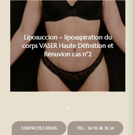
Liposuccion – lipoaspiration du
corps VASER Haute Définition et
Rénuvion cas n°2
CONTACTEZ-NOUS
TEL : 04 91 46 36 14