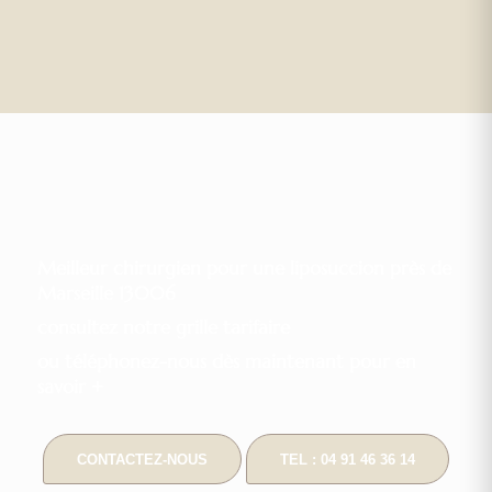
Meilleur chirurgien pour une liposuccion près de
Marseille 13006
consultez notre grille tarifaire
ou téléphonez-nous dès maintenant pour en
savoir +
CONTACTEZ-NOUS
TEL : 04 91 46 36 14