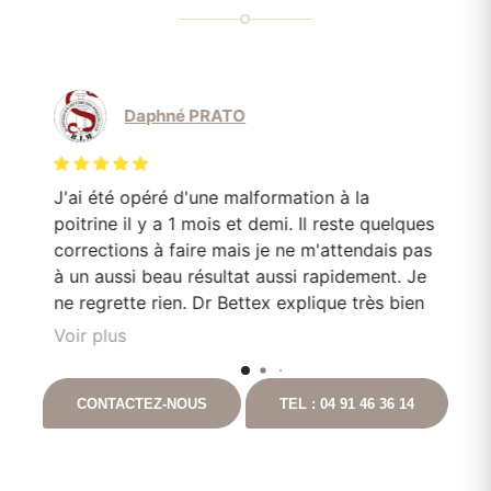
Daphné PRATO
J'ai été opéré d'une malformation à la
Le
poitrine il y a 1 mois et demi. Il reste quelques
mo
corrections à faire mais je ne m'attendais pas
Do
en
à un aussi beau résultat aussi rapidement. Je
pa
e
ne regrette rien. Dr Bettex explique très bien
son rôle dans. la. prise en soin et est très à
Voir plus
l'écoute du patient. Il est toujours disponible
nt
en cas que questionnement. Ayant pour
CONTACTEZ-NOUS
TEL : 04 91 46 36 14
t
projet de continuer les chirurgies correctrices
avec lui suite à un gros amaigrissement, je ne
peux que vous le recommandez. Vous
pouvez aller auprès de lui les yeux fermés.