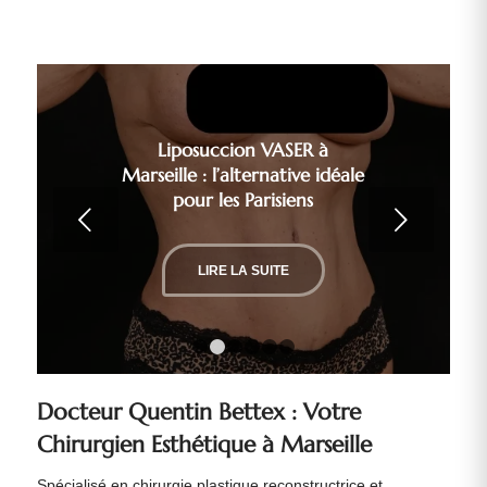
Liposuccion VASER à
Marseille : l’alternative idéale
pour les Parisiens
Suivant
LIRE LA SUITE
1
2
3
4
5
6
Docteur Quentin Bettex : Votre
Chirurgien Esthétique à Marseille
Spécialisé en chirurgie plastique reconstructrice et