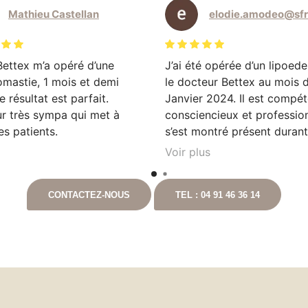
Mathieu Castellan
Bettex m’a opéré d’une
J’ai été opérée d’un lipoed
mastie, 1 mois et demi
le docteur Bettex au mois 
e résultat est parfait.
Janvier 2024. Il est compét
r très sympa qui met à
consciencieux et professionn
ses patients.
s’est montré présent duran
convalescence n’hésitant p
Voir plus
me téléphoner personnelle
pour prendre de mes nouvel
CONTACTEZ-NOUS
TEL : 04 91 46 36 14
Cela ne fait que deux mois q
été opérée et les résultats 
déjà là. Je recommande vi
ce chirurgien.