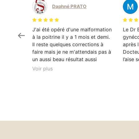
Daphné PRATO
J'ai été opéré d'une malformation
Le Dr 
à la poitrine il y a 1 mois et demi.
gynéco
Il reste quelques corrections à
après l
faire mais je ne m'attendais pas à
Docteu
un aussi beau résultat aussi
l’aise 
rapidement. Je ne regrette rien.
Voir plus
Dr Bettex explique très bien son
rôle dans. la. prise en soin et est
très à l'écoute du patient. Il est
toujours disponible en cas que
questionnement. Ayant pour
projet de continuer les chirurgies
correctrices avec lui suite à un
gros amaigrissement, je ne peux
que vous le recommandez. Vous