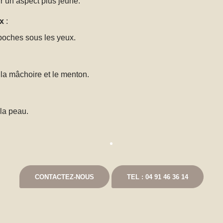
r un aspect plus jeune.
ux
:
poches sous les yeux.
la mâchoire et le menton.
 la peau.
CONTACTEZ-NOUS
TEL : 04 91 46 36 14