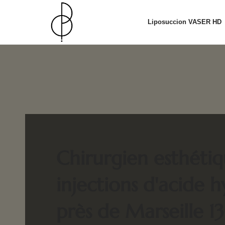
Liposuccion VASER HD
Chirurgien esthéti
injections d'acide 
près de Marseille 