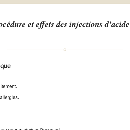
rocédure et effets des injections d’acid
ique
aitement.
llergies.
que pour minimiser l’inconfort.