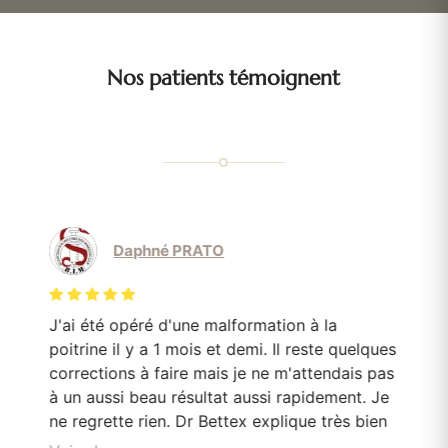
Nos patients témoignent
Daphné PRATO
J'ai été opéré d'une malformation à la
Le
poitrine il y a 1 mois et demi. Il reste quelques
mo
corrections à faire mais je ne m'attendais pas
Do
en
à un aussi beau résultat aussi rapidement. Je
pa
e
ne regrette rien. Dr Bettex explique très bien
son rôle dans. la. prise en soin et est très à