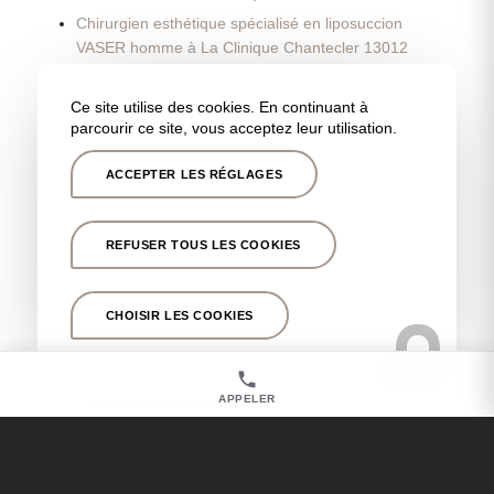
Chirurgien esthétique spécialisé en liposuccion
VASER homme à La Clinique Chantecler 13012
Liposuccion VASER avant/après à La Clinique
Chantecler 13012
Ce site utilise des cookies. En continuant à
parcourir ce site, vous acceptez leur utilisation.
Liposuccion VASER Tarifs à La Clinique Chantecler
13012
ACCEPTER LES RÉGLAGES
Chirurgien esthétique pour un lipœdème à La
Clinique Chantecler 13012
Chirurgien esthétique pour réduction mammaire à
REFUSER TOUS LES COOKIES
La Clinique Chantecler 13012
Chirurgien esthétique pour reconstruction
CHOISIR LES COOKIES
mammaire après un cancer à La Clinique
Chantecler 13012
Chirurgien esthétique pour lifting des seins à La
APPELER
Clinique Chantecler 13012
Chirurgien esthétique pour malformation mammaire
à La Clinique Chantecler 13012
Chirurgien esthétique pour augmentation