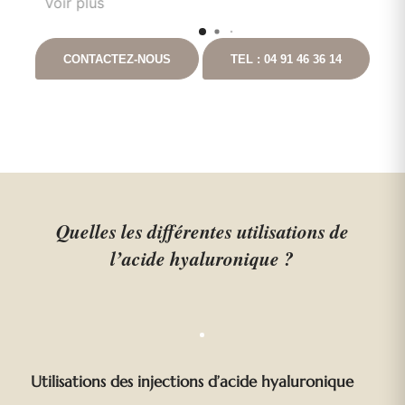
Voir plus
l'écoute du patient. Il est toujours disponible
nt
en cas que questionnement. Ayant pour
CONTACTEZ-NOUS
TEL : 04 91 46 36 14
t
projet de continuer les chirurgies correctrices
avec lui suite à un gros amaigrissement, je ne
peux que vous le recommandez. Vous
pouvez aller auprès de lui les yeux fermés.
Quelles les différentes utilisations de
l’acide hyaluronique ?
Utilisations des injections d’acide hyaluronique