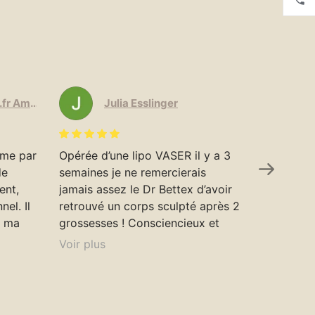
elodie.amodeo@sfr.fr Amodeo
Julia Esslinger
eme par
Opérée d’une lipo VASER il y a 3
Le docteu
de
semaines je ne remercierais
personnel
ent,
jamais assez le Dr Bettex d’avoir
injections
el. Il
retrouvé un corps sculpté après 2
doux, il m
t ma
grossesses ! Consciencieux et
encore mi
as à
perfectionniste je vous
auquel je
Voir plus
Voir plus
ment
recommande de passer par lui les
douleur e
les.
yeux fermés, peu importe la
beau et ç
ue j’ai
chirurgie voulu. Merci pour votre
n’hésitera
sont
travail je retrouve enfin une
j’avais d