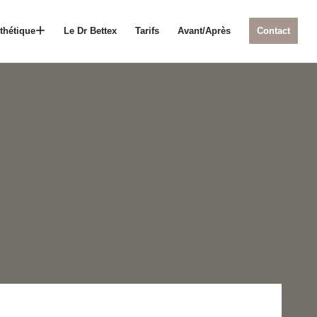
thétique
Le Dr Bettex
Tarifs
Avant/Après
Contact