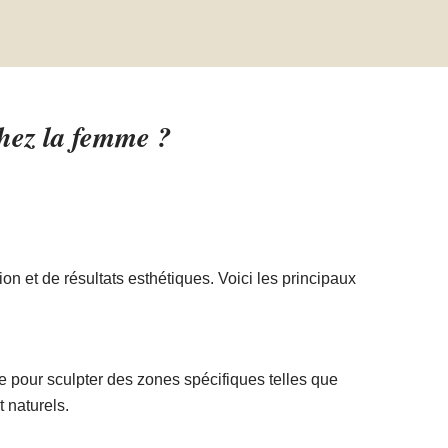
vement
estime et une confiance en moi.
conseil a
hez la femme ?
 et de résultats esthétiques. Voici les principaux
e pour sculpter des zones spécifiques telles que
t naturels.