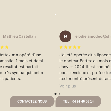
Mathieu Castellan
Bettex m’a opéré d’une
J’ai été opérée d’un lipoed
mastie, 1 mois et demi
le docteur Bettex au mois 
e résultat est parfait.
Janvier 2024. Il est compét
r très sympa qui met à
consciencieux et professionn
ses patients.
s’est montré présent duran
convalescence n’hésitant p
Voir plus
me téléphoner personnelle
pour prendre de mes nouvel
CONTACTEZ-NOUS
TEL : 04 91 46 36 14
Cela ne fait que deux mois q
été opérée et les résultats 