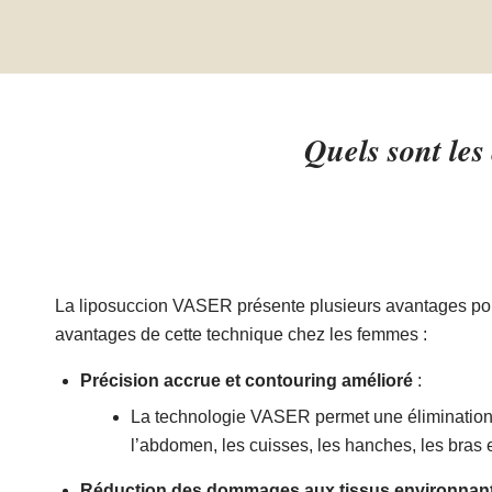
questionnement. Ayant pour
projet de continuer les chirurgies
correctrices avec lui suite à un
gros amaigrissement, je ne peux
que vous le recommandez. Vous
Quels sont le
pouvez aller auprès de lui les
yeux fermés.
La liposuccion VASER présente plusieurs avantages pour
avantages de cette technique chez les femmes :
Précision accrue et contouring amélioré
:
La technologie VASER permet une élimination pl
l’abdomen, les cuisses, les hanches, les bras e
Réduction des dommages aux tissus environnan