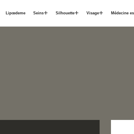
Lipœdeme
Seins
Silhouette
Visage
Médecine es