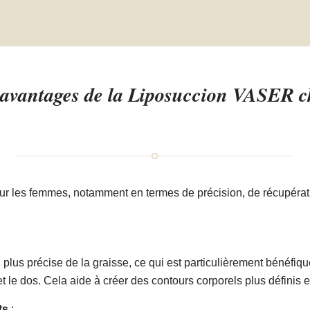
déjà là. Je recommande vi
ce chirurgien.
s avantages de la Liposuccion VASER c
 les femmes, notamment en termes de précision, de récupération
us précise de la graisse, ce qui est particulièrement bénéfiqu
t le dos. Cela aide à créer des contours corporels plus définis e
ts
: