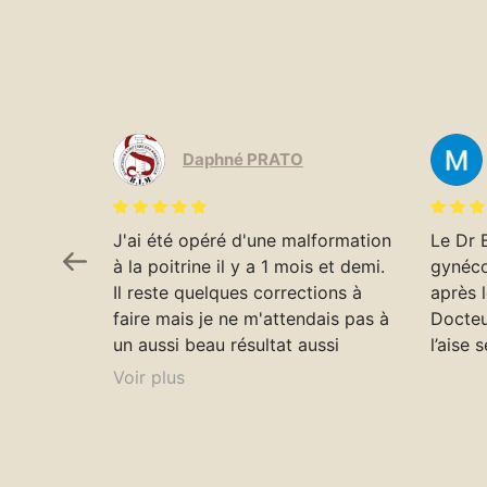
Daphné PRATO
J'ai été opéré d'une malformation
Le Dr 
à la poitrine il y a 1 mois et demi.
gynéco
Il reste quelques corrections à
après l
faire mais je ne m'attendais pas à
Docteu
un aussi beau résultat aussi
l’aise 
rapidement. Je ne regrette rien.
Voir plus
Dr Bettex explique très bien son
rôle dans. la. prise en soin et est
très à l'écoute du patient. Il est
toujours disponible en cas que