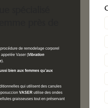
C
ue spécialisé
femme près de
 procédure de remodelage corporel
, appelée Vaser (
Vibration
e
).
 aussi bien aux femmes qu’aux
tionnelles qui utilisent des canules
 liposuccion
VASER
utilise des ondes
cellules graisseuses tout en préservant