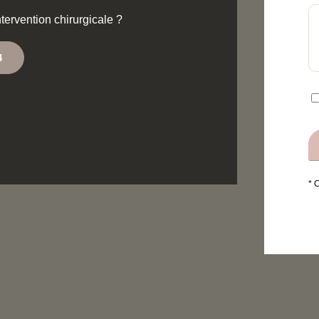
ntervention chirurgicale ?
4
* 