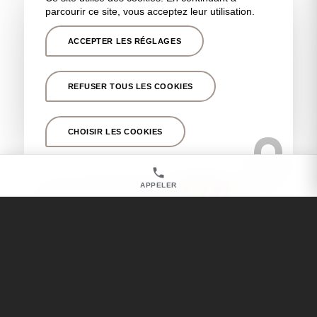
parcourir ce site, vous acceptez leur utilisation.
ACCEPTER LES RÉGLAGES
Chirurgien esthétique pour augmentation
mammaire près de Marseille 13006
REFUSER TOUS LES COOKIES
CHOISIR LES COOKIES
APPELER
Chirurgien esthétique pour une opération des
oreilles près de Marseille 13006