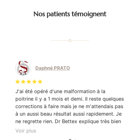
Nos patients témoignent
Daphné PRATO
J'ai été opéré d'une malformation à la
Le
poitrine il y a 1 mois et demi. Il reste quelques
mo
corrections à faire mais je ne m'attendais pas
Do
en
à un aussi beau résultat aussi rapidement. Je
pa
e
ne regrette rien. Dr Bettex explique très bien
son rôle dans. la. prise en soin et est très à
Voir plus
l'écoute du patient. Il est toujours disponible