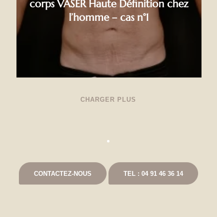
corps VASER Haute Définition chez
l’homme – cas n°1
CHARGER PLUS
CONTACTEZ-NOUS
TEL : 04 91 46 36 14