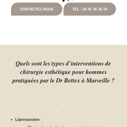
nt
en cas que questionnement. Ayant pour
CONTACTEZ-NOUS
TEL : 04 91 46 36 14
t
projet de continuer les chirurgies correctrices
avec lui suite à un gros amaigrissement, je ne
peux que vous le recommandez. Vous
pouvez aller auprès de lui les yeux fermés.
Quels sont les types d’interventions de
chirurgie esthétique pour hommes
pratiquées par le Dr Bettex à Marseille ?
Liposuccion
: