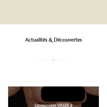
Actualités
&
Découvertes
Liposuccion VASER à