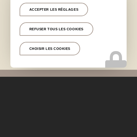
Marseille 13011
,
Marseille 13013
,
Marseille 13006
,
Aix
en Provence
,
Aubagne
,
Cassis
,
Tholonet
,
Fuveau
,
ACCEPTER LES RÉGLAGES
Marseille Prado
,
Marseille
,
Bandol
,
Bouches du Rhône
,
Var
,
Gémenos
,
Marseille 13007
,
Lyon
,
Cannes
,
La
REFUSER TOUS LES COOKIES
Clinique Chantecler 13012
,
la Clinique Phénicia
Marseille
,
Paris
CHOISIR LES COOKIES
Informations
04 91 46 36 14