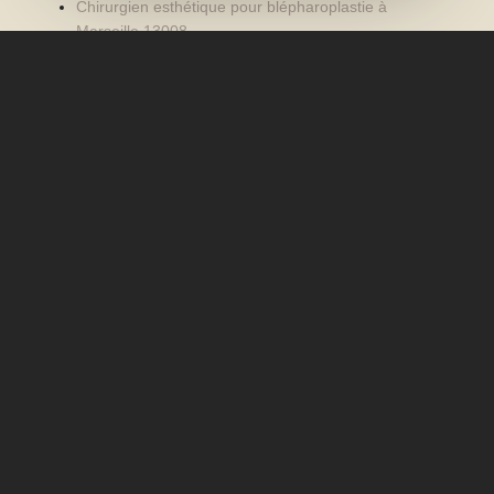
Chirurgien esthétique pour blépharoplastie à
Marseille 13008
Chirurgien esthétique pour opération des paupières
à Marseille 13008
Nos autres secteurs en tant que
Chirurgien esthétique pour
reconstruction mammaire après un
cancer
Marseille 13001
,
Marseille 13012
,
Marseille 13005
,
Marseille 13011
,
Marseille 13013
,
Marseille 13006
,
Aix
en Provence
,
Aubagne
,
Cassis
,
Tholonet
,
Fuveau
,
Marseille Prado
,
Marseille
,
Bandol
,
Bouches du Rhône
,
Var
,
Gémenos
,
Marseille 13007
,
Lyon
,
Cannes
,
La
Clinique Chantecler 13012
,
la Clinique Phénicia
Marseille
,
Paris