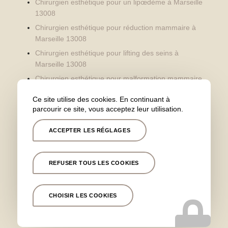
Chirurgien esthétique pour un lipœdème à Marseille
13008
Chirurgien esthétique pour réduction mammaire à
Marseille 13008
Chirurgien esthétique pour lifting des seins à
Marseille 13008
Chirurgien esthétique pour malformation mammaire
à Marseille 13008
Ce site utilise des cookies. En continuant à
Chirurgien esthétique pour augmentation
parcourir ce site, vous acceptez leur utilisation.
mammaire à Marseille 13008
Chirurgien esthétique pour une opération des
ACCEPTER LES RÉGLAGES
oreilles à Marseille 13008
Chirurgien esthétique pour lifting du visage à
REFUSER TOUS LES COOKIES
Marseille 13008
Chirurgien esthétique pour injections d’acide
hyaluronique à Marseille 13008
CHOISIR LES COOKIES
Chirurgien dermatologue pour cicatrice et lésions
cutanées à Marseille 13008