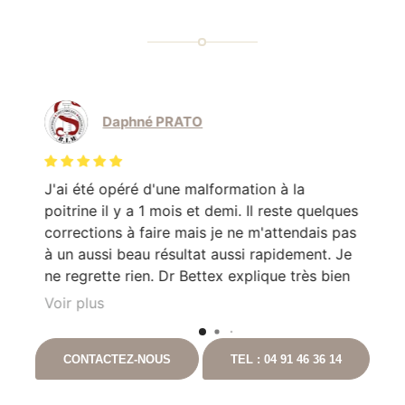
Daphné PRATO
J'ai été opéré d'une malformation à la
Le
poitrine il y a 1 mois et demi. Il reste quelques
mo
corrections à faire mais je ne m'attendais pas
Do
en
à un aussi beau résultat aussi rapidement. Je
pa
e
ne regrette rien. Dr Bettex explique très bien
son rôle dans. la. prise en soin et est très à
Voir plus
l'écoute du patient. Il est toujours disponible
nt
en cas que questionnement. Ayant pour
CONTACTEZ-NOUS
TEL : 04 91 46 36 14
t
projet de continuer les chirurgies correctrices
avec lui suite à un gros amaigrissement, je ne