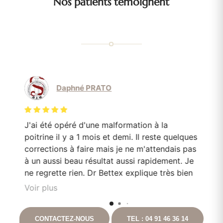
Nos patients témoignent
Daphné PRATO
J'ai été opéré d'une malformation à la
Le
poitrine il y a 1 mois et demi. Il reste quelques
mo
corrections à faire mais je ne m'attendais pas
Do
en
à un aussi beau résultat aussi rapidement. Je
pa
e
ne regrette rien. Dr Bettex explique très bien
son rôle dans. la. prise en soin et est très à
Voir plus
l'écoute du patient. Il est toujours disponible
nt
en cas que questionnement. Ayant pour
CONTACTEZ-NOUS
TEL : 04 91 46 36 14
t
projet de continuer les chirurgies correctrices