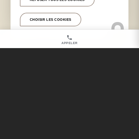
Chirurgien esthétique pour injections d’acide
hyaluronique près de Marseille Prado
CHOISIR LES COOKIES
Chirurgien dermatologue pour cicatrice et lésions
cutanées près de Marseille Prado
Chirurgien esthétique pour blépharoplastie près de
Marseille Prado
APPELER
Chirurgien esthétique pour opération des paupières
près de Marseille Prado
Nos autres secteurs en tant que
Chirurgien esthétique pour
reconstruction mammaire après un
cancer
Marseille 13001
,
Marseille 13008
,
Marseille 13012
,
Marseille 13005
,
Marseille 13011
,
Marseille 13013
,
Marseille 13006
,
Aix en Provence
,
Aubagne
,
Cassis
,