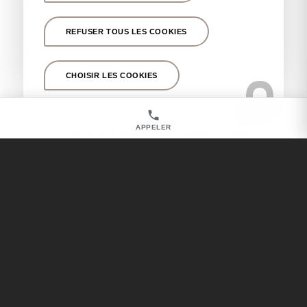
mammaire près de Marseille Prado
Chirurgien esthétique pour une opération des
REFUSER TOUS LES COOKIES
oreilles près de Marseille Prado
Chirurgien esthétique pour lifting du visage près de
CHOISIR LES COOKIES
Marseille Prado
Chirurgien esthétique pour injections d’acide
hyaluronique près de Marseille Prado
APPELER
Chirurgien dermatologue pour cicatrice et lésions
cutanées près de Marseille Prado
Chirurgien esthétique pour blépharoplastie près de
Marseille Prado
Chirurgien esthétique pour opération des paupières
près de Marseille Prado
Nos autres secteurs en tant que
Chirurgien esthétique pour