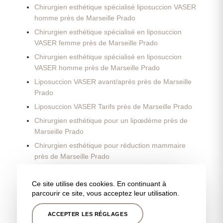
Chirurgien esthétique spécialisé liposuccion VASER
homme près de Marseille Prado
Chirurgien esthétique spécialisé en liposuccion
VASER femme près de Marseille Prado
Chirurgien esthétique spécialisé en liposuccion
VASER homme près de Marseille Prado
Liposuccion VASER avant/après près de Marseille
Prado
Liposuccion VASER Tarifs près de Marseille Prado
Chirurgien esthétique pour un lipœdème près de
Marseille Prado
Chirurgien esthétique pour réduction mammaire
près de Marseille Prado
Chirurgien esthétique pour reconstruction
mammaire après un cancer près de Marseille Prado
Ce site utilise des cookies. En continuant à
parcourir ce site, vous acceptez leur utilisation.
Chirurgien esthétique pour lifting des seins près de
Marseille Prado
ACCEPTER LES RÉGLAGES
Chirurgien esthétique pour augmentation