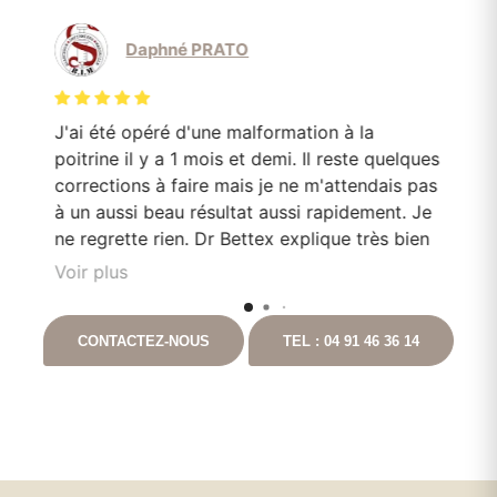
Daphné PRATO
J'ai été opéré d'une malformation à la
Le
poitrine il y a 1 mois et demi. Il reste quelques
mo
corrections à faire mais je ne m'attendais pas
Do
en
à un aussi beau résultat aussi rapidement. Je
pa
e
ne regrette rien. Dr Bettex explique très bien
son rôle dans. la. prise en soin et est très à
Voir plus
l'écoute du patient. Il est toujours disponible
nt
en cas que questionnement. Ayant pour
CONTACTEZ-NOUS
TEL : 04 91 46 36 14
t
projet de continuer les chirurgies correctrices
avec lui suite à un gros amaigrissement, je ne
peux que vous le recommandez. Vous
pouvez aller auprès de lui les yeux fermés.