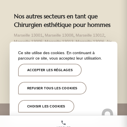
Nos autres secteurs en tant que
Chirurgien esthétique pour hommes
Marseille 13001
,
Marseille 13008
,
Marseille 13012
,
Marseille 13005
,
Marseille 13013
,
Marseille 13006
,
Aix
en Provence
,
Aubagne
,
Cassis
,
Tholonet
,
Fuveau
,
Ce site utilise des cookies. En continuant à
Marseille Prado
,
Marseille
,
Bandol
,
Bouches du Rhône
,
parcourir ce site, vous acceptez leur utilisation.
Var
,
Gémenos
,
Marseille 13007
,
Lyon
,
Cannes
,
La
Clinique Chantecler 13012
,
la Clinique Phénicia
ACCEPTER LES RÉGLAGES
Marseille
,
Paris
REFUSER TOUS LES COOKIES
CHOISIR LES COOKIES
Informations