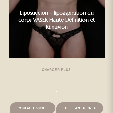
Liposuccion – lipoaspiration du
corps VASER Haute Définition et
Rénuvion
CHARGER PLUS
CONTACTEZ-NOUS
TEL : 04 91 46 36 14