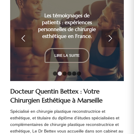
Les témoignages de
patients : expériences
personnelles de chirurgie
esthétique en France.
Suivant
LIRE LA SUITE
1
2
3
4
5
6
Docteur Quentin Bettex : Votre
Chirurgien Esthétique à Marseille
Spécialisé en chirurgie plastique reconstructrice et
esthétique, et titulaire du diplôme d’études spécialisées et
complémentaires de chirurgie plastique reconstructrice et
esthétique, Le Dr Bettex vous accueille dans son cabinet au