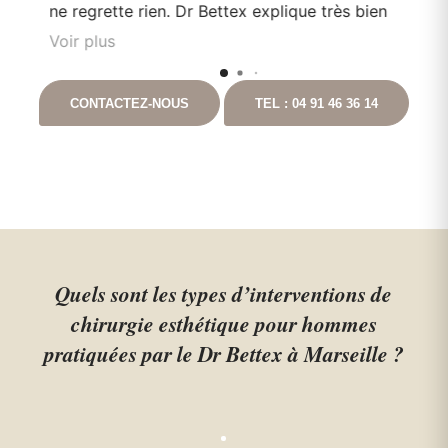
e
ne regrette rien. Dr Bettex explique très bien
son rôle dans. la. prise en soin et est très à
Voir plus
l'écoute du patient. Il est toujours disponible
nt
en cas que questionnement. Ayant pour
CONTACTEZ-NOUS
TEL : 04 91 46 36 14
t
projet de continuer les chirurgies correctrices
avec lui suite à un gros amaigrissement, je ne
peux que vous le recommandez. Vous
pouvez aller auprès de lui les yeux fermés.
Quels sont les types d’interventions de
chirurgie esthétique pour hommes
pratiquées par le Dr Bettex à Marseille ?