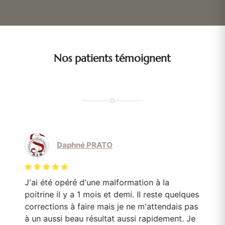
Nos patients témoignent
Daphné PRATO
J'ai été opéré d'une malformation à la
Le
poitrine il y a 1 mois et demi. Il reste quelques
mo
corrections à faire mais je ne m'attendais pas
Do
en
à un aussi beau résultat aussi rapidement. Je
pa