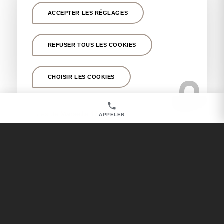
Chirurgien esthétique pour lifting du visage près de
ACCEPTER LES RÉGLAGES
Marseille 13011
Chirurgien esthétique pour injections d’acide
hyaluronique près de Marseille 13011
REFUSER TOUS LES COOKIES
Chirurgien dermatologue pour cicatrice et lésions
cutanées près de Marseille 13011
CHOISIR LES COOKIES
Chirurgien esthétique pour blépharoplastie près de
Marseille 13011
Chirurgien esthétique pour opération des paupières
près de Marseille 13011
APPELER
Nos autres secteurs en tant que
Chirurgien esthétique pour
gynécomastie
Marseille 13001
,
Marseille 13008
,
Marseille 13012
,
Marseille 13005
,
Marseille 13013
,
Marseille 13006
,
Aix