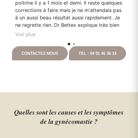
poitrine il y a 1 mois et demi. Il reste quelques
mo
corrections à faire mais je ne m'attendais pas
Do
en
à un aussi beau résultat aussi rapidement. Je
pa
e
ne regrette rien. Dr Bettex explique très bien
son rôle dans. la. prise en soin et est très à
Voir plus
l'écoute du patient. Il est toujours disponible
nt
en cas que questionnement. Ayant pour
CONTACTEZ-NOUS
TEL : 04 91 46 36 14
t
projet de continuer les chirurgies correctrices
avec lui suite à un gros amaigrissement, je ne
peux que vous le recommandez. Vous
pouvez aller auprès de lui les yeux fermés.
Quelles sont les causes et les symptômes
de la gynécomastie ?