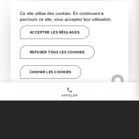
Chirurgien esthétique pour injections d’acide
hyaluronique à Marseille 13007
Ce site utilise des cookies. En continuant à
parcourir ce site, vous acceptez leur utilisation.
Chirurgien dermatologue pour cicatrice et lésions
cutanées à Marseille 13007
ACCEPTER LES RÉGLAGES
Chirurgien esthétique pour blépharoplastie à
Marseille 13007
Chirurgien esthétique pour opération des paupières
REFUSER TOUS LES COOKIES
à Marseille 13007
CHOISIR LES COOKIES
Nos autres secteurs en tant que
Chirurgien esthétique pour
APPELER
gynécomastie
Marseille 13001
,
Marseille 13008
,
Marseille 13012
,
Marseille 13005
,
Marseille 13011
,
Marseille 13013
,
Marseille 13006
,
Aix en Provence
,
Aubagne
,
Cassis
,
Tholonet
,
Fuveau
,
Marseille Prado
,
Marseille
,
Bandol
,