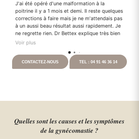
J'ai été opéré d'une malformation à la
Le
poitrine il y a 1 mois et demi. Il reste quelques
mo
corrections à faire mais je ne m'attendais pas
Do
en
à un aussi beau résultat aussi rapidement. Je
pa
e
ne regrette rien. Dr Bettex explique très bien
son rôle dans. la. prise en soin et est très à
Voir plus
l'écoute du patient. Il est toujours disponible
nt
en cas que questionnement. Ayant pour
CONTACTEZ-NOUS
TEL : 04 91 46 36 14
t
projet de continuer les chirurgies correctrices
avec lui suite à un gros amaigrissement, je ne
peux que vous le recommandez. Vous
pouvez aller auprès de lui les yeux fermés.
Quelles sont les causes et les symptômes
de la gynécomastie ?