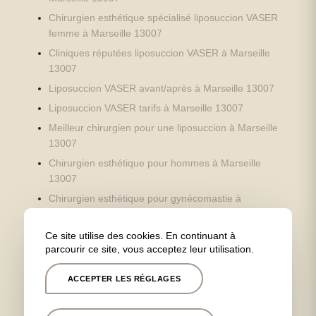
Chirurgien esthétique spécialisé liposuccion VASER
femme à Marseille 13007
Cliniques réputées liposuccion VASER à Marseille
13007
Liposuccion VASER avant/après à Marseille 13007
Liposuccion VASER tarifs à Marseille 13007
Meilleur chirurgien pour une liposuccion à Marseille
13007
Chirurgien esthétique pour hommes à Marseille
13007
Chirurgien esthétique pour gynécomastie à
Marseille 13007
Chirurgien esthétique pour pectus excavatum à
Ce site utilise des cookies. En continuant à
parcourir ce site, vous acceptez leur utilisation.
Marseille 13007
Chirurgien esthétique spécialisé liposuccion VASER
ACCEPTER LES RÉGLAGES
homme à Marseille 13007
Chirurgien esthétique spécialisé en liposuccion