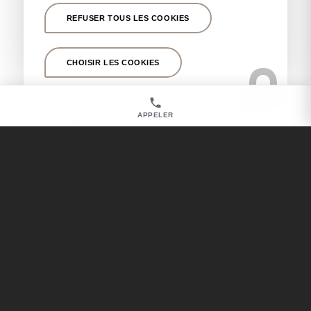
Chirurgien esthétique spécialisé en liposuccion
REFUSER TOUS LES COOKIES
VASER homme près de Marseille 13013
Liposuccion VASER avant/après près de Marseille
CHOISIR LES COOKIES
13013
Liposuccion VASER Tarifs près de Marseille 13013
Chirurgien esthétique pour un lipœdème près de
APPELER
Marseille 13013
Chirurgien esthétique pour réduction mammaire
près de Marseille 13013
Chirurgien esthétique pour reconstruction
mammaire après un cancer près de Marseille
13013
Chirurgien esthétique pour lifting des seins près de
Marseille 13013
Chirurgien esthétique pour malformation mammaire
près de Marseille 13013
Chirurgien esthétique pour augmentation
mammaire près de Marseille 13013