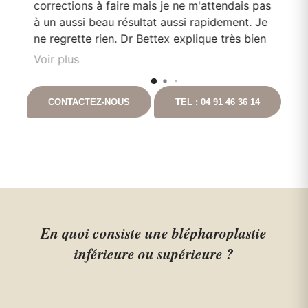
corrections à faire mais je ne m'attendais pas
Do
en
à un aussi beau résultat aussi rapidement. Je
pa
e
ne regrette rien. Dr Bettex explique très bien
son rôle dans. la. prise en soin et est très à
Voir plus
l'écoute du patient. Il est toujours disponible
nt
en cas que questionnement. Ayant pour
CONTACTEZ-NOUS
TEL : 04 91 46 36 14
t
projet de continuer les chirurgies correctrices
avec lui suite à un gros amaigrissement, je ne
peux que vous le recommandez. Vous
pouvez aller auprès de lui les yeux fermés.
En quoi consiste une blépharoplastie
inférieure ou supérieure ?