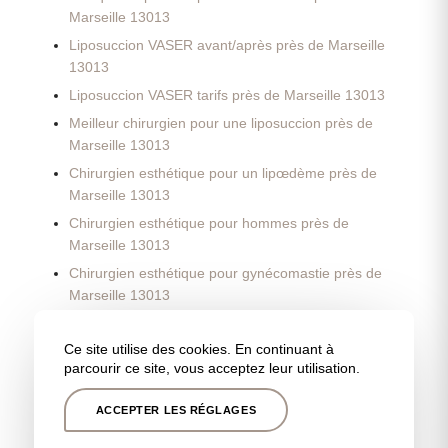
Marseille 13013
Liposuccion VASER avant/après près de Marseille
13013
Liposuccion VASER tarifs près de Marseille 13013
Meilleur chirurgien pour une liposuccion près de
Marseille 13013
Chirurgien esthétique pour un lipœdème près de
Marseille 13013
Chirurgien esthétique pour hommes près de
Marseille 13013
Chirurgien esthétique pour gynécomastie près de
Marseille 13013
Chirurgien esthétique pour pectus excavatum près
de Marseille 13013
Ce site utilise des cookies. En continuant à
parcourir ce site, vous acceptez leur utilisation.
Chirurgien esthétique spécialisé liposuccion VASER
homme près de Marseille 13013
ACCEPTER LES RÉGLAGES
Chirurgien esthétique spécialisé en liposuccion
VASER femme près de Marseille 13013