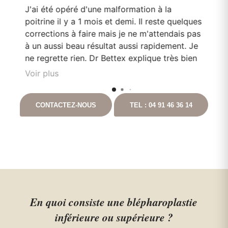
J'ai été opéré d'une malformation à la
Le
poitrine il y a 1 mois et demi. Il reste quelques
mo
corrections à faire mais je ne m'attendais pas
Do
en
à un aussi beau résultat aussi rapidement. Je
pa
e
ne regrette rien. Dr Bettex explique très bien
son rôle dans. la. prise en soin et est très à
Voir plus
l'écoute du patient. Il est toujours disponible
nt
en cas que questionnement. Ayant pour
CONTACTEZ-NOUS
TEL : 04 91 46 36 14
t
projet de continuer les chirurgies correctrices
avec lui suite à un gros amaigrissement, je ne
peux que vous le recommandez. Vous
pouvez aller auprès de lui les yeux fermés.
En quoi consiste une blépharoplastie
inférieure ou supérieure ?