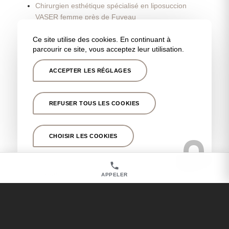
Chirurgien esthétique spécialisé en liposuccion
VASER femme près de Fuveau
Chirurgien esthétique spécialisé en liposuccion
Ce site utilise des cookies. En continuant à
VASER homme près de Fuveau
parcourir ce site, vous acceptez leur utilisation.
Liposuccion VASER avant/après près de Fuveau
ACCEPTER LES RÉGLAGES
Liposuccion VASER Tarifs près de Fuveau
Chirurgien esthétique pour un lipœdème près de
Fuveau
REFUSER TOUS LES COOKIES
Chirurgien esthétique pour réduction mammaire
près de Fuveau
CHOISIR LES COOKIES
Chirurgien esthétique pour reconstruction
mammaire après un cancer près de Fuveau
Chirurgien esthétique pour lifting des seins près de
Fuveau
APPELER
Chirurgien esthétique pour malformation mammaire
près de Fuveau
Chirurgien esthétique pour augmentation
mammaire près de Fuveau