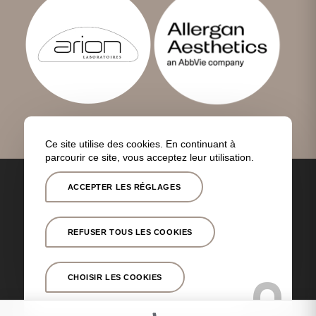
Ce site utilise des cookies. En continuant à
parcourir ce site, vous acceptez leur utilisation.
Toutes nos
Couverture
Politique de
Mentions
interventions
géographique
confidentialité
légales
ACCEPTER LES RÉGLAGES
© Copyright -
Dr Quentin Bettex
- Site réalisé par
Nexxis
REFUSER TOUS LES COOKIES
CHOISIR LES COOKIES