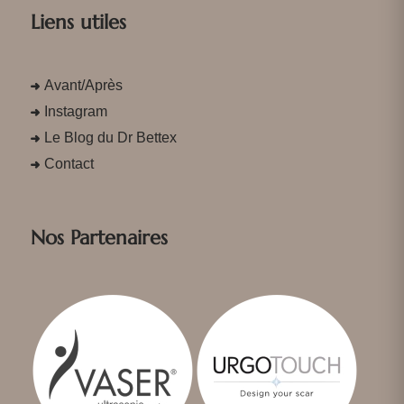
Liens utiles
Avant/Après
Instagram
Le Blog du Dr Bettex
Contact
Nos Partenaires