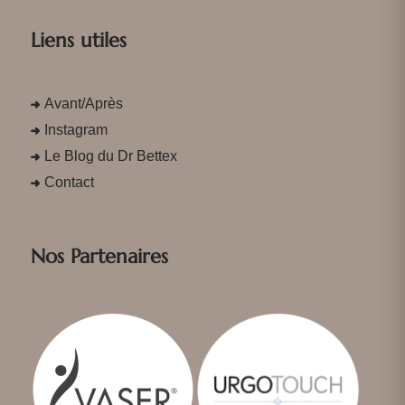
Liens utiles
Avant/Après
Instagram
Le Blog du Dr Bettex
Contact
Nos Partenaires