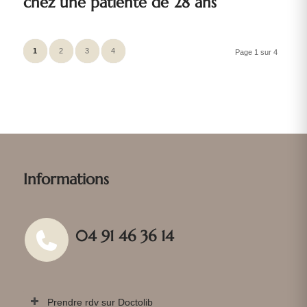
chez une patiente de 28 ans
1
2
3
4
Page 1 sur 4
Informations
04 91 46 36 14
Prendre rdv sur Doctolib