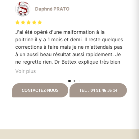
Daphné PRATO
J'ai été opéré d'une malformation à la
Le
poitrine il y a 1 mois et demi. Il reste quelques
mo
corrections à faire mais je ne m'attendais pas
Do
en
à un aussi beau résultat aussi rapidement. Je
pa
e
ne regrette rien. Dr Bettex explique très bien
son rôle dans. la. prise en soin et est très à
Voir plus
l'écoute du patient. Il est toujours disponible
nt
en cas que questionnement. Ayant pour
CONTACTEZ-NOUS
TEL : 04 91 46 36 14
t
projet de continuer les chirurgies correctrices
avec lui suite à un gros amaigrissement, je ne
peux que vous le recommandez. Vous
pouvez aller auprès de lui les yeux fermés.