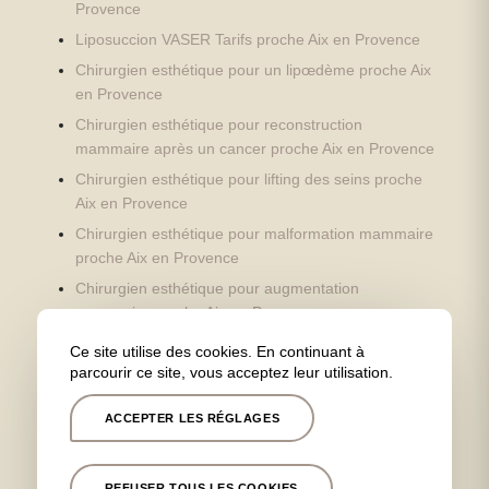
Provence
Liposuccion VASER Tarifs proche Aix en Provence
Chirurgien esthétique pour un lipœdème proche Aix
en Provence
Chirurgien esthétique pour reconstruction
mammaire après un cancer proche Aix en Provence
Chirurgien esthétique pour lifting des seins proche
Aix en Provence
Chirurgien esthétique pour malformation mammaire
proche Aix en Provence
Chirurgien esthétique pour augmentation
mammaire proche Aix en Provence
Chirurgien esthétique pour une opération des
Ce site utilise des cookies. En continuant à
oreilles proche Aix en Provence
parcourir ce site, vous acceptez leur utilisation.
Chirurgien esthétique pour lifting du visage proche
ACCEPTER LES RÉGLAGES
Aix en Provence
Chirurgien esthétique pour injections d’acide
hyaluronique proche Aix en Provence
REFUSER TOUS LES COOKIES