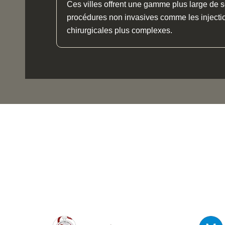
Ces villes offrent une gamme plus large de s
procédures non invasives comme les injectio
chirurgicales plus complexes.