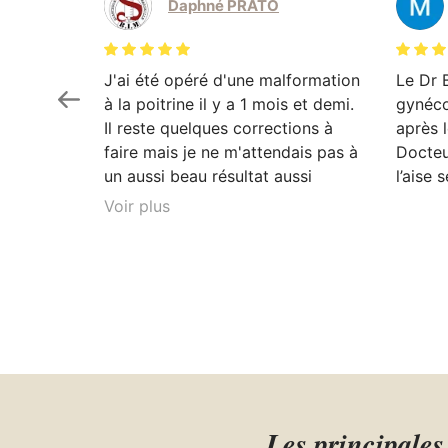
Daphné PRATO
J'ai été opéré d'une malformation
Le Dr 
à la poitrine il y a 1 mois et demi.
gynéco
Il reste quelques corrections à
après l
faire mais je ne m'attendais pas à
Docteu
un aussi beau résultat aussi
l’aise 
rapidement. Je ne regrette rien.
Voir plus
Dr Bettex explique très bien son
rôle dans. la. prise en soin et est
très à l'écoute du patient. Il est
toujours disponible en cas que
questionnement. Ayant pour
projet de continuer les chirurgies
correctrices avec lui suite à un
gros amaigrissement, je ne peux
que vous le recommandez. Vous
Les principale
pouvez aller auprès de lui les