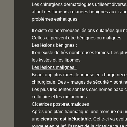
Les chirurgiens dermatologues utilisent diverses
allant des tumeurs cutanées bénignes aux canc
problèmes esthétiques.
Il existe de nombreuses lésions cutanées qui n
Celles-ci peuvent être bénignes ou malignes.
Les lésions bénignes :
Il en existe de très nombreuses formes. Les plu
les kystes et les lipomes.
Les lésions malignes :
Beaucoup plus rares, leur prise en charge néce
chirurgicale. Des « marges de sécurité » sont né
Les plus fréquentes sont les carcinomes baso ce
cellulaire et les mélanomes.
Cicatrices post-traumatiques
Après une plaie traumatique, une morsure ou une
une
cicatrice est inéluctable
. Celle-ci va évol
rouge et en relief, l’aspect de la cicatrice va se