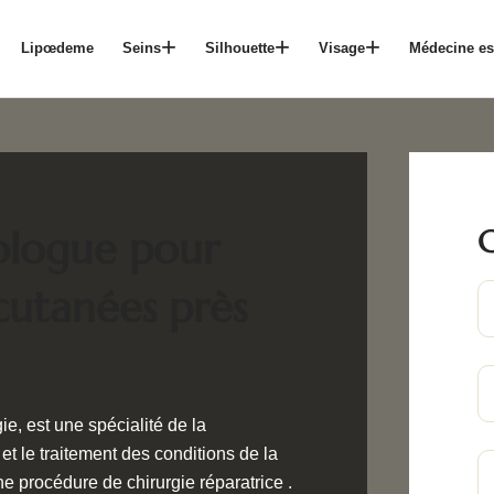
Lipœdeme
Seins
Silhouette
Visage
Médecine es
C
ologue pour
 cutanées près
e, est une spécialité de la
et le traitement des conditions de la
e procédure de chirurgie réparatrice .