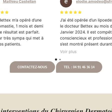
Mathieu Castellan
Bettex m’a opéré d’une
J’ai été opérée d’un lipoed
mastie, 1 mois et demi
le docteur Bettex au mois 
e résultat est parfait.
Janvier 2024. Il est compét
r très sympa qui met à
consciencieux et professionn
ses patients.
s’est montré présent duran
convalescence n’hésitant p
Voir plus
me téléphoner personnelle
pour prendre de mes nouvel
CONTACTEZ-NOUS
TEL : 04 91 46 36 14
Cela ne fait que deux mois q
été opérée et les résultats 
déjà là. Je recommande vi
ce chirurgien.
s interventions du Chirurgien Dermato