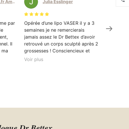
elodie.amodeo@sfr.fr Amodeo
Julia Esslinger
eme par
Opérée d’une lipo VASER il y a 3
Le docteu
de
semaines je ne remercierais
personnel
ent,
jamais assez le Dr Bettex d’avoir
injections
el. Il
retrouvé un corps sculpté après 2
doux, il m
t ma
grossesses ! Consciencieux et
encore mi
as à
perfectionniste je vous
auquel je
Voir plus
Voir plus
ment
recommande de passer par lui les
douleur e
les.
yeux fermés, peu importe la
beau et ç
ue j’ai
chirurgie voulu. Merci pour votre
n’hésitera
sont
travail je retrouve enfin une
j’avais d
vement
estime et une confiance en moi.
conseil a
logue Dr Bettex