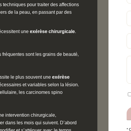
 techniques pour traiter des affections
ers de la peau, en passant par des
écessitent une
exérèse chirurgicale
.
s fréquentes sont les grains de beauté,
ssite le plus souvent une
exérèse
cessaires et variables selon la lésion.
llulaire, les carcinomes spino
 intervention chirurgicale,
uer dans les mois qui suivent. D’abord
* 
 modifier et s’atténuer avec le temps.